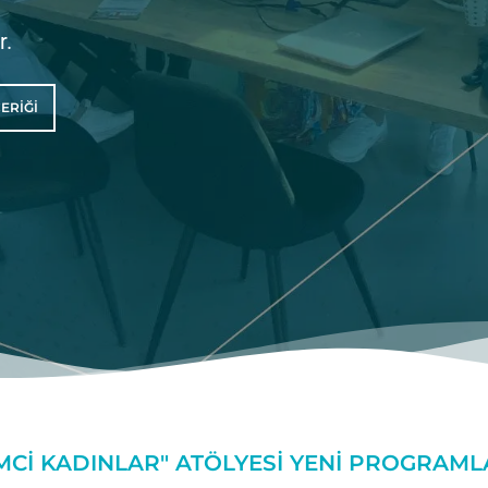
r.
ERIĞI
IMCI KADINLAR" ATÖLYESI YENI PROGRAML