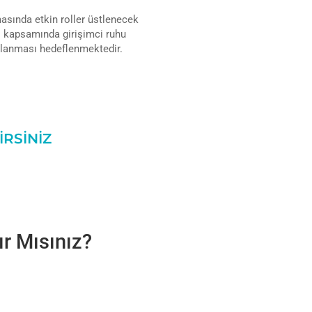
asında etkin roller üstlenecek
si kapsamında girişimci ruhu
ğlanması hedeflenmektedir.
İRSİNİZ
r Mısınız?