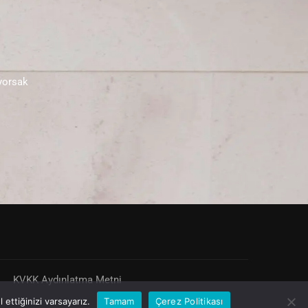
iyorsak
KVKK Aydınlatma Metni
ettiğinizi varsayarız.
Tamam
Çerez Politikası