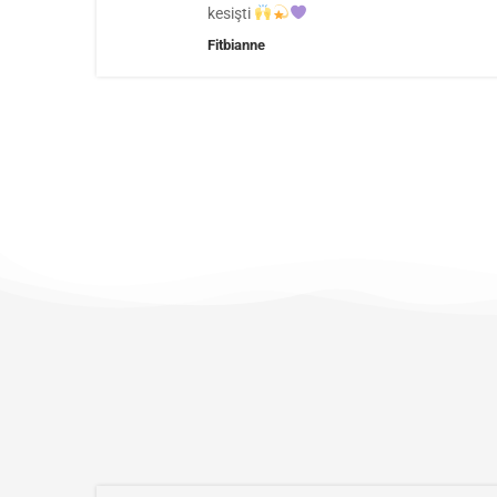
kesişti
ne
Fitbianne
e
evam
ca
♥️