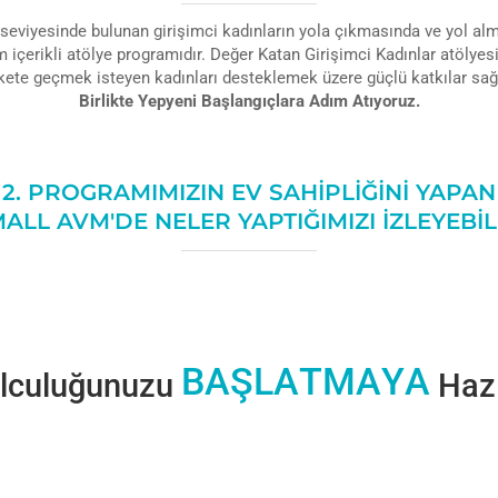
seviyesinde bulunan girişimci kadınların yola çıkmasında ve yol alm
m içerikli atölye programıdır. Değer Katan Girişimci Kadınlar atölye
kete geçmek isteyen kadınları desteklemek üzere güçlü katkılar sa
Birlikte Yepyeni Başlangıçlara Adım Atıyoruz.
2. PROGRAMIMIZIN EV SAHİPLİĞİNİ YAPAN
LL AVM'DE NELER YAPTIĞIMIZI İZLEYEBİL
B
A
Ş
L
A
T
M
A
Y
A
olculuğunuzu
Hazı