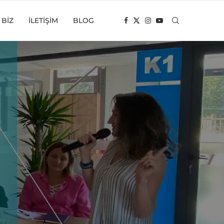
 BIZ
İLETIŞIM
BLOG