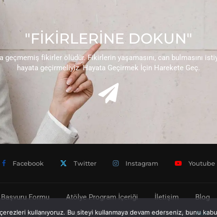
"FİKİRLERİNE DOKUN"
 geçmemiş fikirler ölüdür. Fikirlerin yaşamasını, can bulmasını ist
hayata geçirmeliyiz. Hayata Geçirmek İçin Harekete Geç.
Facebook
Twitter
Instagram
Youtube
 Başvuru Formu
Atölye Program İçeriği
İletişim
Blog
erezleri kullanıyoruz. Bu siteyi kullanmaya devam ederseniz, bunu kabul 
DKGK | Değer Katan Girişimci Kadınlar © 2025 - Tüm Hakları Saklıdır.
Nuit